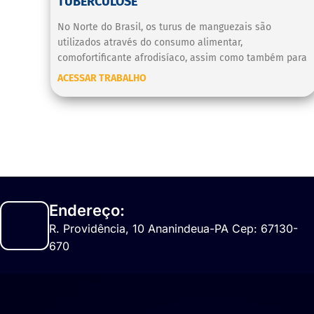
TUBERCULOSE
No Norte do Brasil, os turus de manguezais são
utilizados através do consumo alimentar,
comofortificante afrodisíaco, assim como também para
ACESSAR TRABALHO
Endereço:
R. Providência, 10 Ananindeua-PA Cep: 67130-
670