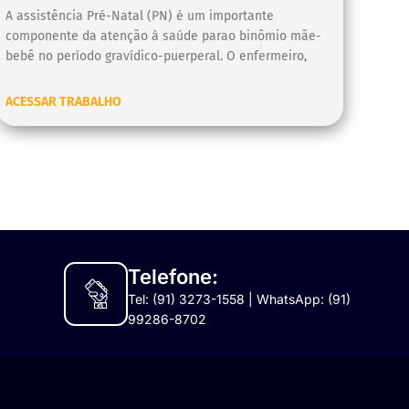
A assistência Pré-Natal (PN) é um importante
componente da atenção à saúde parao binômio mãe-
bebê no período gravídico-puerperal. O enfermeiro,
ACESSAR TRABALHO
Telefone:
Tel: (91) 3273-1558 | WhatsApp: (91)
99286-8702