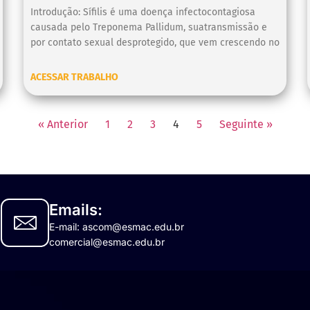
Introdução: Sífilis é uma doença infectocontagiosa
causada pelo Treponema Pallidum, suatransmissão e
por contato sexual desprotegido, que vem crescendo no
ACESSAR TRABALHO
« Anterior
1
2
3
4
5
Seguinte »
Emails:
E-mail: ascom@esmac.edu.br
comercial@esmac.edu.br