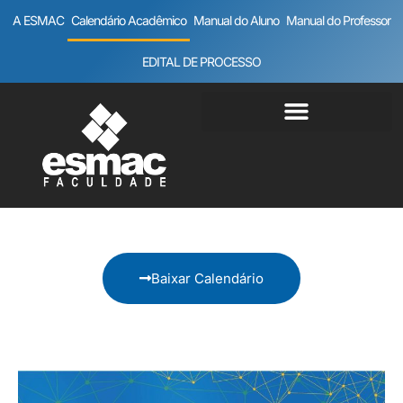
A ESMAC
Calendário Acadêmico
Manual do Aluno
Manual do Professor
EDITAL DE PROCESSO
Baixar Calendário
Calendário Acadêmico - 1º Semestre - 2026