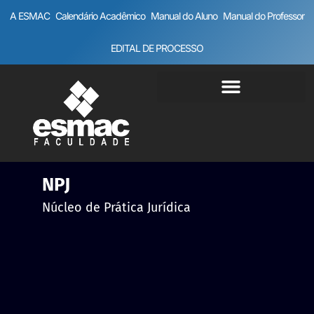
A ESMAC
Calendário Acadêmico
Manual do Aluno
Manual do Professor
EDITAL DE PROCESSO
NPJ
Núcleo de Prática Jurídica