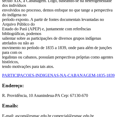
século XIX, a Cabanagem. Logo, baseando-se na heterogeneidade
dos indivíduos
envolvidos no processo, demos enfoque no que tange a perspectiva
do indígena no
período exposto. A partir de fontes documentais levantadas no
Arquivo Público do
Estado do Pará (APEP) e, juntamente com referências
bibliográficas, podemos
salientar sobre as participações de diversos grupos indígenas
atrelados ou não ao
movimento no período de 1835 a 1839, onde para além de junções
para com os
legalistas ou cabanos, possuíam perspectivas próprias como agentes
históricos,
tendo motivações para tais atos.
PARTICIPACOES-INDIGENAS-NA-CABANAGEM-1835-1839
Endereço:
R. Providência, 10 Ananindeua-PA Cep: 67130-670
Emails:
E-mail: ascom@esmac.edu.br comercial@esmac.edu.br