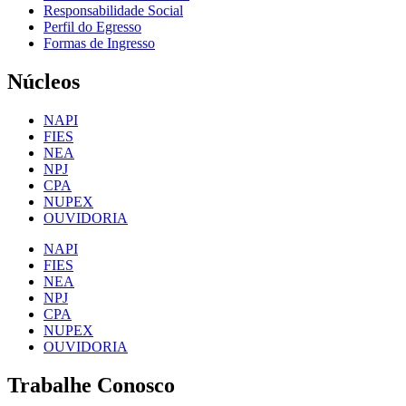
Responsabilidade Social
Perfil do Egresso
Formas de Ingresso
Núcleos
NAPI
FIES
NEA
NPJ
CPA
NUPEX
OUVIDORIA
NAPI
FIES
NEA
NPJ
CPA
NUPEX
OUVIDORIA
Trabalhe Conosco