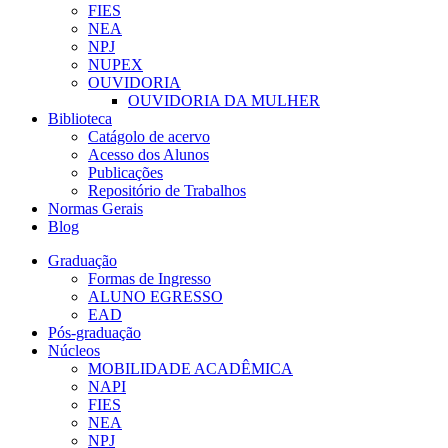
FIES
NEA
NPJ
NUPEX
OUVIDORIA
OUVIDORIA DA MULHER
Biblioteca
Catágolo de acervo
Acesso dos Alunos
Publicações
Repositório de Trabalhos
Normas Gerais
Blog
Graduação
Formas de Ingresso
ALUNO EGRESSO
EAD
Pós-graduação
Núcleos
MOBILIDADE ACADÊMICA
NAPI
FIES
NEA
NPJ