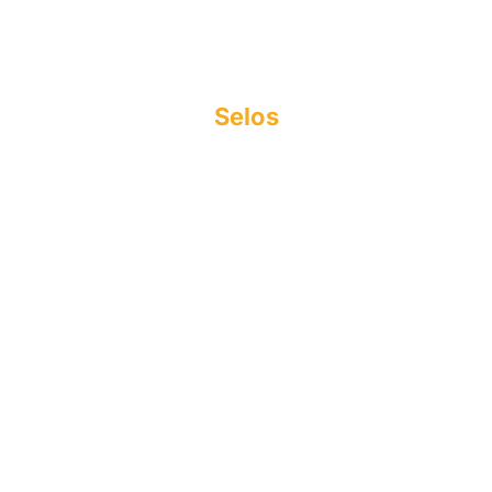
Sociedade Civil integrada Madre Celeste
CNPJ: 63.887.756/0001-14
Copyright© 2025
Selos