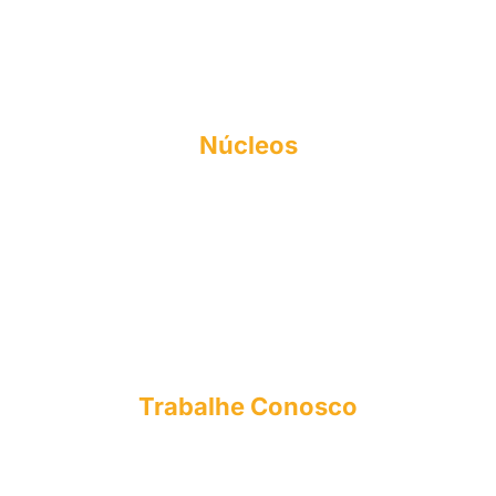
Documentos Acadêmicos
Responsabilidade Social
Perfil do Egresso
Formas de Ingresso
Núcleos
NAPI
FIES
NEA
NPJ
CPA
NUPEX
OUVIDORIA
Trabalhe Conosco
E-mail: curriculo@esmac.edu.br
Tel: (91) 3273-1558​