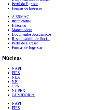
Perfil do Egresso
Formas de Ingresso
A ESMAC
Institucional
Histórico
Mantenedora
Documentos Acadêmicos
Responsabilidade Social
Perfil do Egresso
Formas de Ingresso
Núcleos
NAPI
FIES
NEA
NPJ
CPA
NUPEX
OUVIDORIA
NAPI
FIES