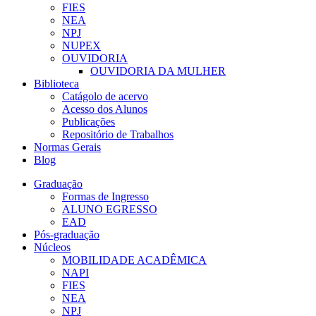
FIES
NEA
NPJ
NUPEX
OUVIDORIA
OUVIDORIA DA MULHER
Biblioteca
Catágolo de acervo
Acesso dos Alunos
Publicações
Repositório de Trabalhos
Normas Gerais
Blog
Graduação
Formas de Ingresso
ALUNO EGRESSO
EAD
Pós-graduação
Núcleos
MOBILIDADE ACADÊMICA
NAPI
FIES
NEA
NPJ