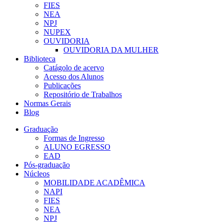
FIES
NEA
NPJ
NUPEX
OUVIDORIA
OUVIDORIA DA MULHER
Biblioteca
Catágolo de acervo
Acesso dos Alunos
Publicações
Repositório de Trabalhos
Normas Gerais
Blog
Graduação
Formas de Ingresso
ALUNO EGRESSO
EAD
Pós-graduação
Núcleos
MOBILIDADE ACADÊMICA
NAPI
FIES
NEA
NPJ