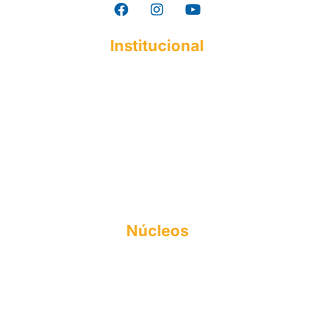
Institucional
A ESMAC
Institucional
Histórico
Mantenedora
Documentos Acadêmicos
Responsabilidade Social
Perfil do Egresso
Formas de Ingresso
Núcleos
NAPI
FIES
NEA
NPJ