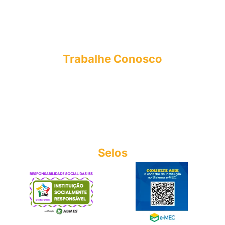
CPA
NUPEX
OUVIDORIA
Trabalhe Conosco
E-mail: curriculo@esmac.edu.br
Tel: (91) 3273-1558​
Sociedade Civil integrada Madre Celeste
CNPJ: 63.887.756/0001-14
Copyright© 2025
Selos