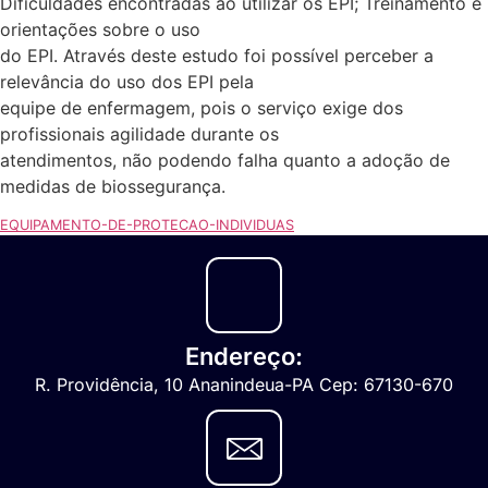
Dificuldades encontradas ao utilizar os EPI; Treinamento e
orientações sobre o uso
do EPI. Através deste estudo foi possível perceber a
relevância do uso dos EPI pela
equipe de enfermagem, pois o serviço exige dos
profissionais agilidade durante os
atendimentos, não podendo falha quanto a adoção de
medidas de biossegurança.
EQUIPAMENTO-DE-PROTECAO-INDIVIDUAS
Endereço:
R. Providência, 10 Ananindeua-PA Cep: 67130-670