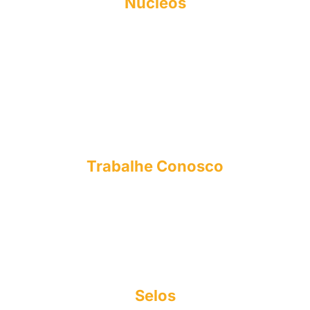
Núcleos
NAPI
FIES
NEA
NPJ
CPA
NUPEX
OUVIDORIA
Trabalhe Conosco
E-mail: curriculo@esmac.edu.br
Tel: (91) 3273-1558​
Sociedade Civil integrada Madre Celeste
CNPJ: 63.887.756/0001-14
Copyright© 2025
Selos