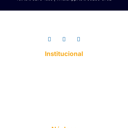
Institucional
A ESMAC
Institucional
Histórico
Mantenedora
Documentos Acadêmicos
Responsabilidade Social
Perfil do Egresso
Formas de Ingresso