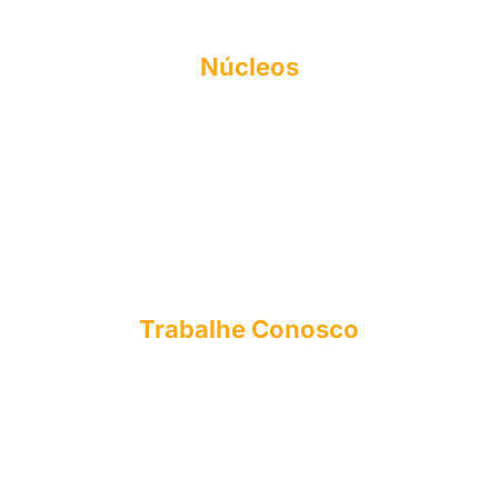
Formas de Ingresso
Núcleos
NAPI
FIES
NEA
NPJ
CPA
NUPEX
OUVIDORIA
Trabalhe Conosco
E-mail: curriculo@esmac.edu.br
Tel: (91) 3273-1558​
Sociedade Civil integrada Madre Celeste
CNPJ: 63.887.756/0001-14
Copyright© 2025