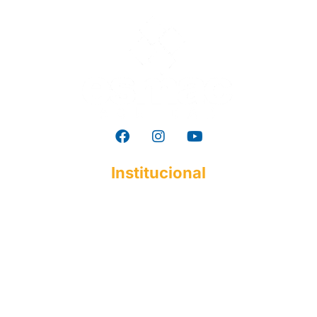
Institucional
A ESMAC
Institucional
Histórico
Mantenedora
Documentos Acadêmicos
Responsabilidade Social
Perfil do Egresso