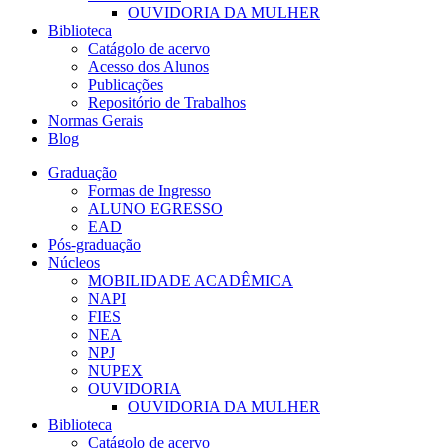
OUVIDORIA DA MULHER
Biblioteca
Catágolo de acervo
Acesso dos Alunos
Publicações
Repositório de Trabalhos
Normas Gerais
Blog
Graduação
Formas de Ingresso
ALUNO EGRESSO
EAD
Pós-graduação
Núcleos
MOBILIDADE ACADÊMICA
NAPI
FIES
NEA
NPJ
NUPEX
OUVIDORIA
OUVIDORIA DA MULHER
Biblioteca
Catágolo de acervo