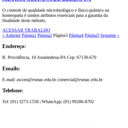
O controle de qualidade microbiológico e físico-químico na
homeopatia é umdos atributos essenciais para a garantia da
finalidade deste método,
ACESSAR TRABALHO
« Anterior
Página
1
Página
2
Página
3
Página
4
Página
5
Seguinte »
Endereço:
R. Providência, 10 Ananindeua-PA Cep: 67130-670
Emails:
E-mail: ascom@esmac.edu.br comercial@esmac.edu.br
Telefone:
Tel: (91) 3273-1558 | WhatsApp: (91) 99286-8702