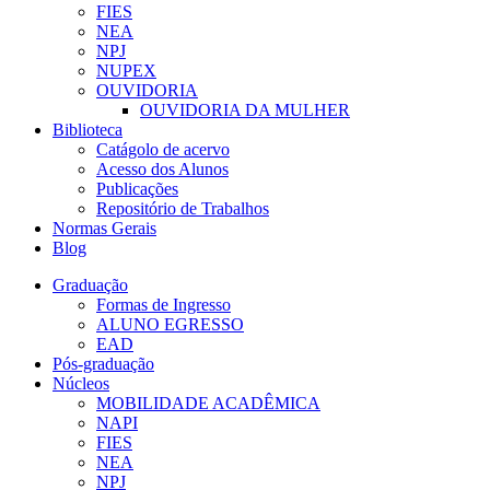
FIES
NEA
NPJ
NUPEX
OUVIDORIA
OUVIDORIA DA MULHER
Biblioteca
Catágolo de acervo
Acesso dos Alunos
Publicações
Repositório de Trabalhos
Normas Gerais
Blog
Graduação
Formas de Ingresso
ALUNO EGRESSO
EAD
Pós-graduação
Núcleos
MOBILIDADE ACADÊMICA
NAPI
FIES
NEA
NPJ