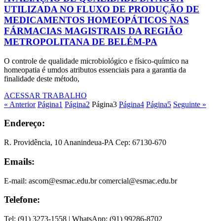
UTILIZADA NO FLUXO DE PRODUÇÃO DE
MEDICAMENTOS HOMEOPÁTICOS NAS
FÁRMACIAS MAGISTRAIS DA REGIÃO
METROPOLITANA DE BELÉM-PA
O controle de qualidade microbiológico e físico-químico na
homeopatia é umdos atributos essenciais para a garantia da
finalidade deste método,
ACESSAR TRABALHO
« Anterior
Página
1
Página
2
Página
3
Página
4
Página
5
Seguinte »
Endereço:
R. Providência, 10 Ananindeua-PA Cep: 67130-670
Emails:
E-mail: ascom@esmac.edu.br comercial@esmac.edu.br
Telefone:
Tel: (91) 3273-1558 | WhatsApp: (91) 99286-8702