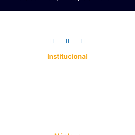
Institucional
A ESMAC
Institucional
Histórico
Mantenedora
Documentos Acadêmicos
Responsabilidade Social
Perfil do Egresso
Formas de Ingresso