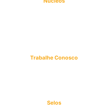
Núcleos
NAPI
FIES
NEA
NPJ
CPA
NUPEX
OUVIDORIA
Trabalhe Conosco
E-mail: curriculo@esmac.edu.br
Tel: (91) 3273-1558​
Sociedade Civil integrada Madre Celeste
CNPJ: 63.887.756/0001-14
Copyright© 2025
Selos