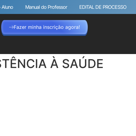
 Aluno
Manual do Professor
EDITAL DE PROCESSO
Fazer minha inscrição agora!
STÊNCIA À SAÚDE