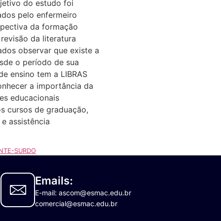
jetivo do estudo foi
tados pelo enfermeiro
rspectiva da formação
evisão da literatura
tados observar que existe a
esde o período de sua
de ensino tem a LIBRAS
conhecer a importância da
ões educacionais
nos cursos de graduação,
e assistência
ENTE-SURDO
Emails:
E-mail: ascom@esmac.edu.br
comercial@esmac.edu.br