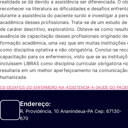
realidade se dá devido a assistência ser diferenciada. O ob
reconhecer na literatura as dificuldades e desafios enfren
durante a assistência do paciente surdo e investigar a pe
acadêmica desses profissionais. Trata-se de um estudo de r
de caráter descritivo, exploratório. Obteve-se como resul
ausência de capacitação desses profissionais originado d
formação acadêmica, uma vez que em muitas instituições 
como disciplina optativa e não obrigatória. Conclui-se re
capacitação para os enfermeiros, visto que se as instituiç
incluíssem LIBRAS como disciplina curricular obrigatória 
resultaria em um melhor aperfeiçoamento na comunicação 
humanizada.
OS-DESAFIOS-DO-ENFERMEIRO-NA-ASSISTENCIA-A-SAUDE-DO-PACI
Endereço:
R. Providência, 10 Ananindeua-PA Cep: 67130-
670