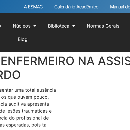
A ESMAC
Calendário Acadêmico
Manual do
o
Núcleos
Biblioteca
Normas Gerais
Blog
 ENFERMEIRO NA ASSI
RDO
sentar uma total ausência
o os que ouvem pouco,
cia auditiva apresenta
 de lesões traumáticas e
cia do profissional de
s esperadas, pois tal