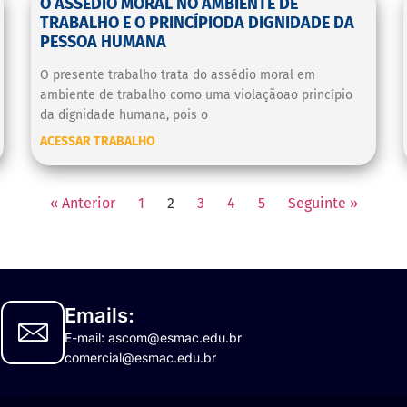
O ASSÉDIO MORAL NO AMBIENTE DE
TRABALHO E O PRINCÍPIODA DIGNIDADE DA
PESSOA HUMANA
O presente trabalho trata do assédio moral em
ambiente de trabalho como uma violaçãoao princípio
da dignidade humana, pois o
ACESSAR TRABALHO
« Anterior
1
2
3
4
5
Seguinte »
Emails:
E-mail: ascom@esmac.edu.br
comercial@esmac.edu.br