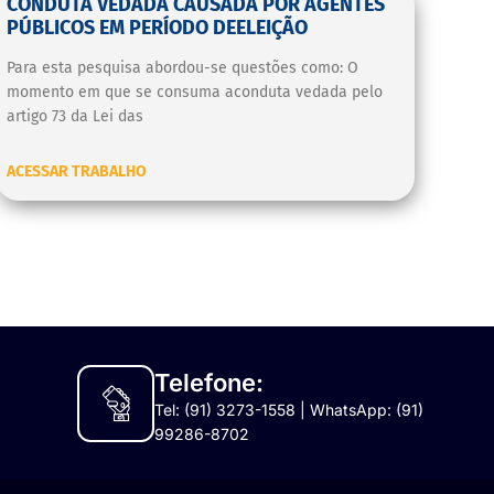
CONDUTA VEDADA CAUSADA POR AGENTES
PÚBLICOS EM PERÍODO DEELEIÇÃO
Para esta pesquisa abordou-se questões como: O
momento em que se consuma aconduta vedada pelo
artigo 73 da Lei das
ACESSAR TRABALHO
Telefone:
Tel: (91) 3273-1558 | WhatsApp: (91)
99286-8702