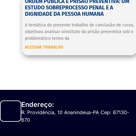
ORDEM PÚBLICA E PRISÃO PREVENTIVA: UM
ESTUDO SOBREPROCESSO PENAL E A
DIGNIDADE DA PESSOA HUMANA
A temática do presente trabalho de conclusão de curso,
objetivou analisar oinstituto da prisão preventiva sob o
problemático termo da
ACESSAR TRABALHO
Endereço:
R. Providência, 10 Ananindeua-PA Cep: 67130-
670