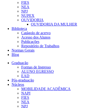
FIES
NEA
NPJ
NUPEX
OUVIDORIA
OUVIDORIA DA MULHER
Biblioteca
Catágolo de acervo
Acesso dos Alunos
Publicações
Repositório de Trabalhos
Normas Gerais
Blog
Graduação
Formas de Ingresso
ALUNO EGRESSO
EAD
Pós-graduação
Núcleos
MOBILIDADE ACADÊMICA
NAPI
FIES
NEA
NPJ