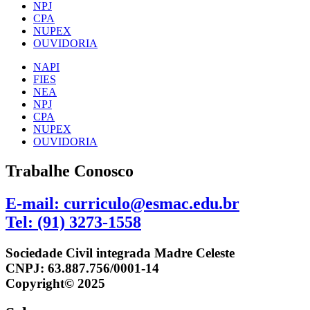
NPJ
CPA
NUPEX
OUVIDORIA
NAPI
FIES
NEA
NPJ
CPA
NUPEX
OUVIDORIA
Trabalhe Conosco
E-mail: curriculo@esmac.edu.br
Tel: (91) 3273-1558​
Sociedade Civil integrada Madre Celeste
CNPJ: 63.887.756/0001-14
Copyright© 2025