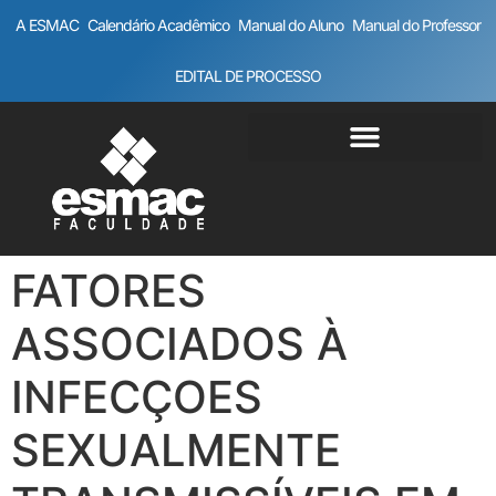
A ESMAC
Calendário Acadêmico
Manual do Aluno
Manual do Professor
EDITAL DE PROCESSO
FATORES
ASSOCIADOS À
INFECÇOES
SEXUALMENTE