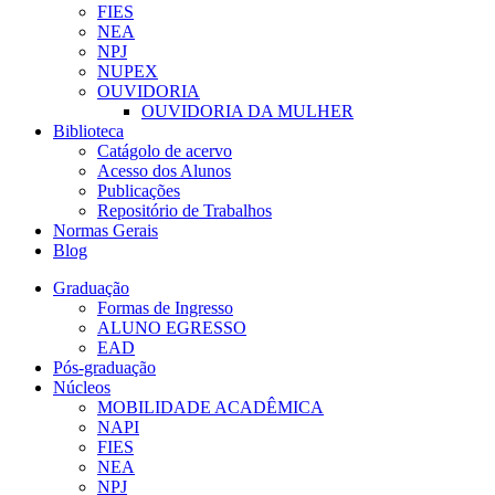
FIES
NEA
NPJ
NUPEX
OUVIDORIA
OUVIDORIA DA MULHER
Biblioteca
Catágolo de acervo
Acesso dos Alunos
Publicações
Repositório de Trabalhos
Normas Gerais
Blog
Graduação
Formas de Ingresso
ALUNO EGRESSO
EAD
Pós-graduação
Núcleos
MOBILIDADE ACADÊMICA
NAPI
FIES
NEA
NPJ