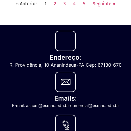
« Anterior
1
2
3
4
5
Seguinte »
Endereço:
R. Providência, 10 Ananindeua-PA Cep: 67130-670
Emails:
E-mail: ascom@esmac.edu.br comercial@esmac.edu.br