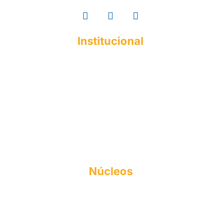
Institucional
A ESMAC
Institucional
Histórico
Mantenedora
Documentos Acadêmicos
Responsabilidade Social
Perfil do Egresso
Formas de Ingresso
Núcleos
NAPI
FIES
NEA