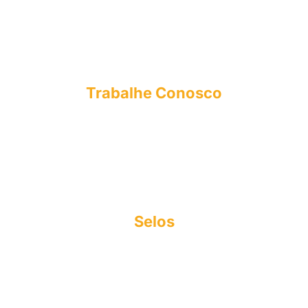
NPJ
CPA
NUPEX
OUVIDORIA
Trabalhe Conosco
E-mail: curriculo@esmac.edu.br
Tel: (91) 3273-1558​
Sociedade Civil integrada Madre Celeste
CNPJ: 63.887.756/0001-14
Copyright© 2025
Selos