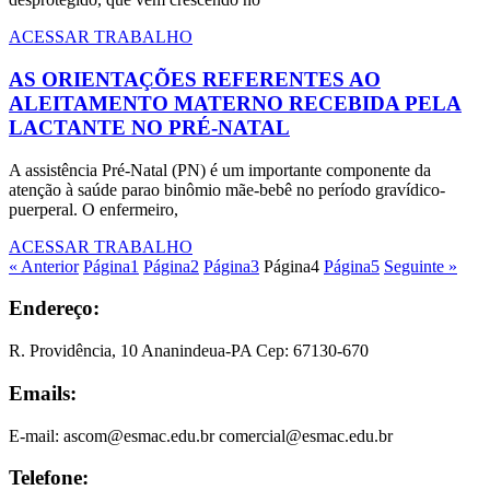
ACESSAR TRABALHO
AS ORIENTAÇÕES REFERENTES AO
ALEITAMENTO MATERNO RECEBIDA PELA
LACTANTE NO PRÉ-NATAL
A assistência Pré-Natal (PN) é um importante componente da
atenção à saúde parao binômio mãe-bebê no período gravídico-
puerperal. O enfermeiro,
ACESSAR TRABALHO
« Anterior
Página
1
Página
2
Página
3
Página
4
Página
5
Seguinte »
Endereço:
R. Providência, 10 Ananindeua-PA Cep: 67130-670
Emails:
E-mail: ascom@esmac.edu.br comercial@esmac.edu.br
Telefone: