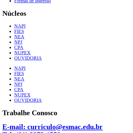
Formas de Ingresso
Núcleos
NAPI
FIES
NEA
NPJ
CPA
NUPEX
OUVIDORIA
NAPI
FIES
NEA
NPJ
CPA
NUPEX
OUVIDORIA
Trabalhe Conosco
E-mail: curriculo@esmac.edu.br