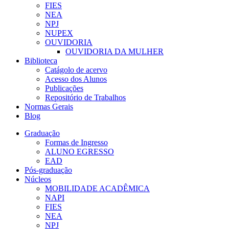
FIES
NEA
NPJ
NUPEX
OUVIDORIA
OUVIDORIA DA MULHER
Biblioteca
Catágolo de acervo
Acesso dos Alunos
Publicações
Repositório de Trabalhos
Normas Gerais
Blog
Graduação
Formas de Ingresso
ALUNO EGRESSO
EAD
Pós-graduação
Núcleos
MOBILIDADE ACADÊMICA
NAPI
FIES
NEA
NPJ