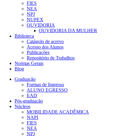
FIES
NEA
NPJ
NUPEX
OUVIDORIA
OUVIDORIA DA MULHER
Biblioteca
Catágolo de acervo
Acesso dos Alunos
Publicações
Repositório de Trabalhos
Normas Gerais
Blog
Graduação
Formas de Ingresso
ALUNO EGRESSO
EAD
Pós-graduação
Núcleos
MOBILIDADE ACADÊMICA
NAPI
FIES
NEA
NPJ