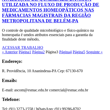
UTILIZADA NO FLUXO DE PRODUÇÃO DE
MEDICAMENTOS HOMEOPÁTICOS NAS
FÁRMACIAS MAGISTRAIS DA REGIÃO
METROPOLITANA DE BELÉM-PA
O controle de qualidade microbiológico e físico-químico na
homeopatia é umdos atributos essenciais para a garantia da
finalidade deste método,
ACESSAR TRABALHO
« Anterior
Página
1
Página
2
Página
3
Página
4
Página
5
Seguinte »
Endereço:
R. Providência, 10 Ananindeua-PA Cep: 67130-670
Emails:
E-mail: ascom@esmac.edu.br comercial@esmac.edu.br
Telefone:
Tel: (91) 3273-1558 | WhatsApp: (91) 99286-8702