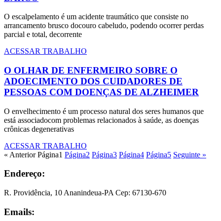
O escalpelamento é um acidente traumático que consiste no
arrancamento brusco docouro cabeludo, podendo ocorrer perdas
parcial e total, decorrente
ACESSAR TRABALHO
O OLHAR DE ENFERMEIRO SOBRE O
ADOECIMENTO DOS CUIDADORES DE
PESSOAS COM DOENÇAS DE ALZHEIMER
O envelhecimento é um processo natural dos seres humanos que
está associadocom problemas relacionados à saúde, as doenças
crônicas degenerativas
ACESSAR TRABALHO
« Anterior
Página
1
Página
2
Página
3
Página
4
Página
5
Seguinte »
Endereço:
R. Providência, 10 Ananindeua-PA Cep: 67130-670
Emails: