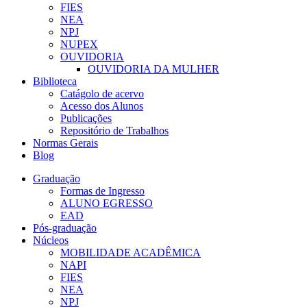
FIES
NEA
NPJ
NUPEX
OUVIDORIA
OUVIDORIA DA MULHER
Biblioteca
Catágolo de acervo
Acesso dos Alunos
Publicações
Repositório de Trabalhos
Normas Gerais
Blog
Graduação
Formas de Ingresso
ALUNO EGRESSO
EAD
Pós-graduação
Núcleos
MOBILIDADE ACADÊMICA
NAPI
FIES
NEA
NPJ