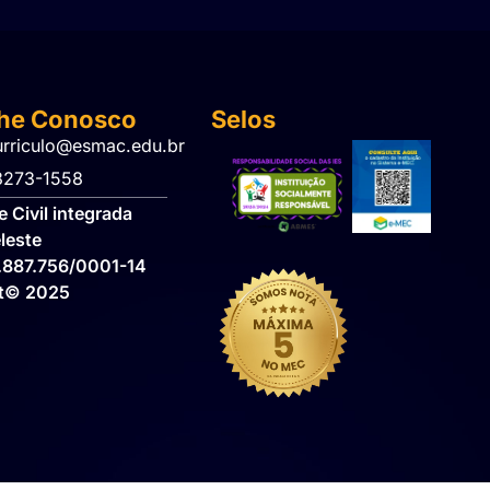
lhe Conosco
Selos
urriculo@esmac.edu.br
 3273-1558​
 Civil integrada
leste
.887.756/0001-14
ht© 2025