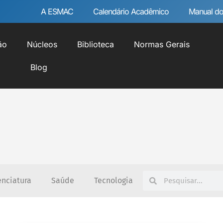
A ESMAC
Calendário Acadêmico
Manual do
ão
Núcleos
Biblioteca
Normas Gerais
Blog
enciatura
Saúde
Tecnologia