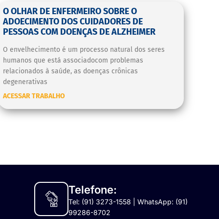
O OLHAR DE ENFERMEIRO SOBRE O
ADOECIMENTO DOS CUIDADORES DE
PESSOAS COM DOENÇAS DE ALZHEIMER
O envelhecimento é um processo natural dos seres
humanos que está associadocom problemas
relacionados à saúde, as doenças crônicas
degenerativas
ACESSAR TRABALHO
Telefone:
Tel: (91) 3273-1558 | WhatsApp: (91)
99286-8702