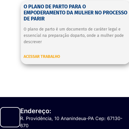
O PLANO DE PARTO PARA O
EMPODERAMENTO DA MULHER NO PROCESSO
DE PARIR
O plano de parto é um documento de caráter legal e
essencial na preparação doparto, onde a mulher pode
descrever
ACESSAR TRABALHO
Endereço:
R. Providência, 10 Ananindeua-PA Cep: 67130-
670