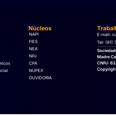
Núcleos
Traba
NAPI
E-mail: c
FIES
Tel: (91)
NEA
Sociedade
NPJ
Madre Ce
CNPJ: 63
micos
CPA
Copyrig
cial
NUPEX
OUVIDORIA