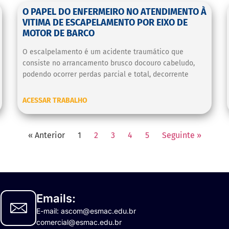
O PAPEL DO ENFERMEIRO NO ATENDIMENTO À
VITIMA DE ESCAPELAMENTO POR EIXO DE
MOTOR DE BARCO
O escalpelamento é um acidente traumático que
consiste no arrancamento brusco docouro cabeludo,
podendo ocorrer perdas parcial e total, decorrente
ACESSAR TRABALHO
« Anterior
1
2
3
4
5
Seguinte »
Emails:
E-mail: ascom@esmac.edu.br
comercial@esmac.edu.br