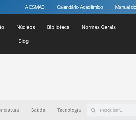
A ESMAC
Calendário Acadêmico
Manual do
ão
Núcleos
Biblioteca
Normas Gerais
Blog
enciatura
Saúde
Tecnologia