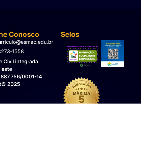
lhe Conosco
Selos
urriculo@esmac.edu.br
 3273-1558​
 Civil integrada
leste
.887.756/0001-14
ht© 2025