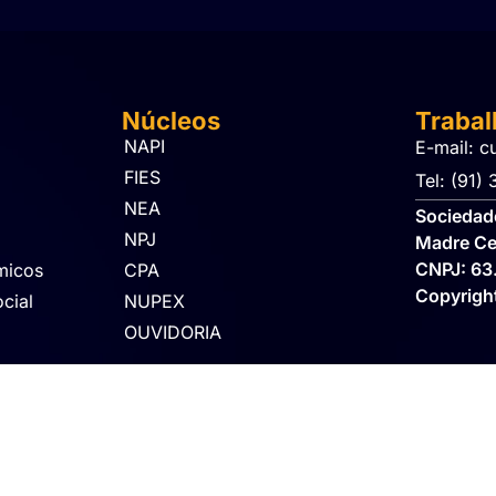
Núcleos
Traba
NAPI
E-mail: c
FIES
Tel: (91)
NEA
Sociedade
NPJ
Madre Ce
CNPJ: 63
micos
CPA
Copyrig
cial
NUPEX
OUVIDORIA