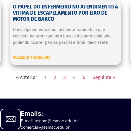
O PAPEL DO ENFERMEIRO NO ATENDIMENTO À
VITIMA DE ESCAPELAMENTO POR EIXO DE
MOTOR DE BARCO
O escalpelamento é um acidente traumático que
consiste no arrancamento brusco docouro cabeludo,
podendo ocorrer perdas parcial e total, decorrente
ACESSAR TRABALHO
« Anterior
1
2
3
4
5
Seguinte »
Emails:
E-mail: ascom@esmac.edu.br
comercial@esmac.edu.br