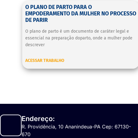
O PLANO DE PARTO PARA O
EMPODERAMENTO DA MULHER NO PROCESSO
DE PARIR
O plano de parto é um documento de caráter legal e
essencial na preparação doparto, onde a mulher pode
descrever
ACESSAR TRABALHO
Endereço:
R. Providência, 10 Ananindeua-PA Cep: 67130-
670