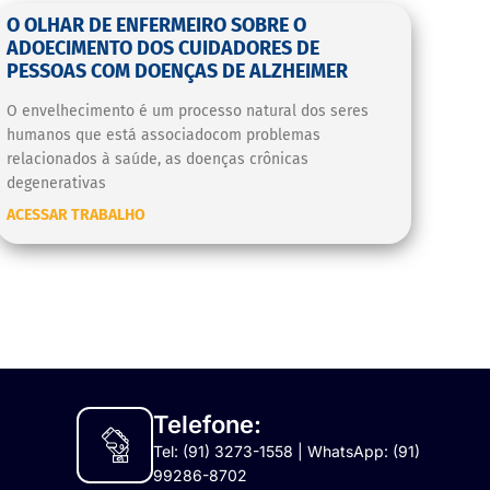
O OLHAR DE ENFERMEIRO SOBRE O
ADOECIMENTO DOS CUIDADORES DE
PESSOAS COM DOENÇAS DE ALZHEIMER
O envelhecimento é um processo natural dos seres
humanos que está associadocom problemas
relacionados à saúde, as doenças crônicas
degenerativas
ACESSAR TRABALHO
Telefone:
Tel: (91) 3273-1558 | WhatsApp: (91)
99286-8702