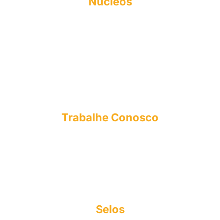
Núcleos
NAPI
FIES
NEA
NPJ
CPA
NUPEX
OUVIDORIA
Trabalhe Conosco
E-mail: curriculo@esmac.edu.br
Tel: (91) 3273-1558​
Sociedade Civil integrada Madre Celeste
CNPJ: 63.887.756/0001-14
Copyright© 2025
Selos