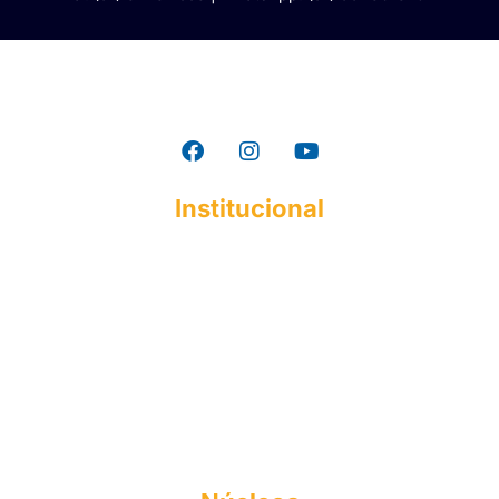
Institucional
A ESMAC
Institucional
Histórico
Mantenedora
Documentos Acadêmicos
Responsabilidade Social
Perfil do Egresso
Formas de Ingresso