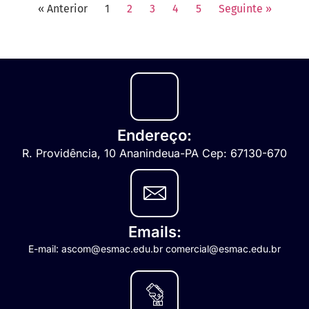
« Anterior
1
2
3
4
5
Seguinte »
Endereço:
R. Providência, 10 Ananindeua-PA Cep: 67130-670
Emails:
E-mail: ascom@esmac.edu.br comercial@esmac.edu.br