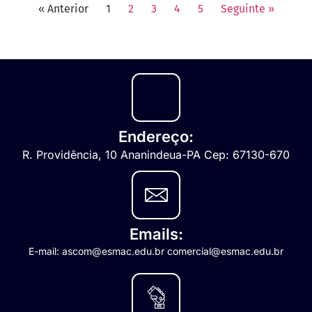
« Anterior
1
2
3
4
5
Seguinte »
Endereço:
R. Providência, 10 Ananindeua-PA Cep: 67130-670
Emails:
E-mail: ascom@esmac.edu.br comercial@esmac.edu.br