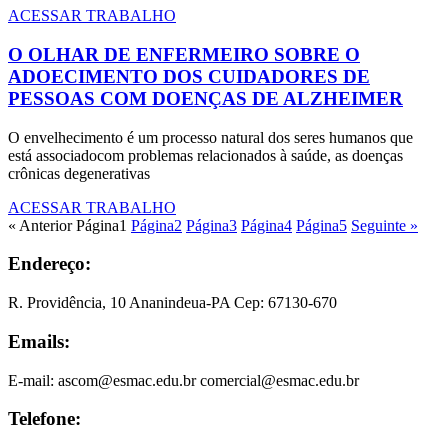
ACESSAR TRABALHO
O OLHAR DE ENFERMEIRO SOBRE O
ADOECIMENTO DOS CUIDADORES DE
PESSOAS COM DOENÇAS DE ALZHEIMER
O envelhecimento é um processo natural dos seres humanos que
está associadocom problemas relacionados à saúde, as doenças
crônicas degenerativas
ACESSAR TRABALHO
« Anterior
Página
1
Página
2
Página
3
Página
4
Página
5
Seguinte »
Endereço:
R. Providência, 10 Ananindeua-PA Cep: 67130-670
Emails:
E-mail: ascom@esmac.edu.br comercial@esmac.edu.br
Telefone: