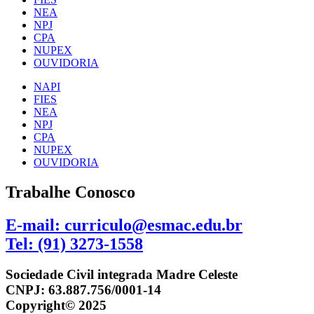
NEA
NPJ
CPA
NUPEX
OUVIDORIA
NAPI
FIES
NEA
NPJ
CPA
NUPEX
OUVIDORIA
Trabalhe Conosco
E-mail: curriculo@esmac.edu.br
Tel: (91) 3273-1558​
Sociedade Civil integrada Madre Celeste
CNPJ: 63.887.756/0001-14
Copyright© 2025