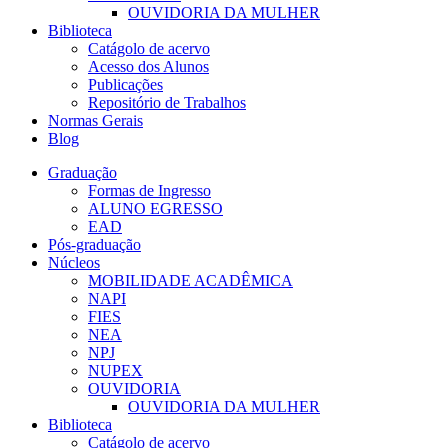
OUVIDORIA DA MULHER
Biblioteca
Catágolo de acervo
Acesso dos Alunos
Publicações
Repositório de Trabalhos
Normas Gerais
Blog
Graduação
Formas de Ingresso
ALUNO EGRESSO
EAD
Pós-graduação
Núcleos
MOBILIDADE ACADÊMICA
NAPI
FIES
NEA
NPJ
NUPEX
OUVIDORIA
OUVIDORIA DA MULHER
Biblioteca
Catágolo de acervo