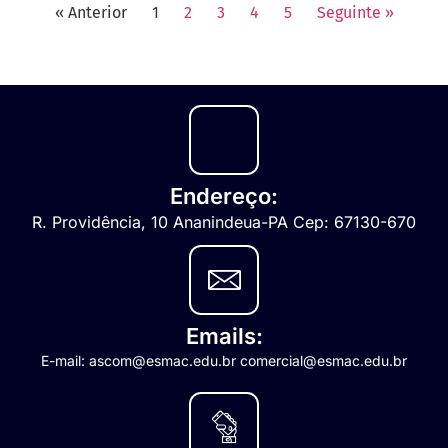
« Anterior
1
2
3
4
5
Seguinte »
Endereço:
R. Providência, 10 Ananindeua-PA Cep: 67130-670
Emails:
E-mail: ascom@esmac.edu.br comercial@esmac.edu.br