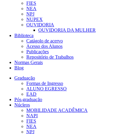
FIES
NEA
NPJ
NUPEX
OUVIDORIA
OUVIDORIA DA MULHER
Biblioteca
Catágolo de acervo
Acesso dos Alunos
Publicações
Repositório de Trabalhos
Normas Gerais
Blog
Graduação
Formas de Ingresso
ALUNO EGRESSO
EAD
Pós-graduação
Núcleos
MOBILIDADE ACADÊMICA
NAPI
FIES
NEA
NPJ