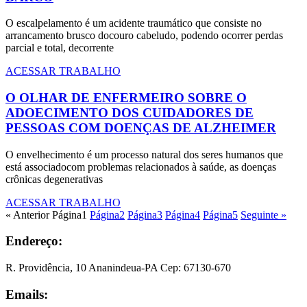
O escalpelamento é um acidente traumático que consiste no
arrancamento brusco docouro cabeludo, podendo ocorrer perdas
parcial e total, decorrente
ACESSAR TRABALHO
O OLHAR DE ENFERMEIRO SOBRE O
ADOECIMENTO DOS CUIDADORES DE
PESSOAS COM DOENÇAS DE ALZHEIMER
O envelhecimento é um processo natural dos seres humanos que
está associadocom problemas relacionados à saúde, as doenças
crônicas degenerativas
ACESSAR TRABALHO
« Anterior
Página
1
Página
2
Página
3
Página
4
Página
5
Seguinte »
Endereço:
R. Providência, 10 Ananindeua-PA Cep: 67130-670
Emails: