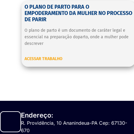
O PLANO DE PARTO PARA O
EMPODERAMENTO DA MULHER NO PROCESSO
DE PARIR
O plano de parto é um documento de caráter legal e
essencial na preparação doparto, onde a mulher pode
descrever
ACESSAR TRABALHO
Endereço:
R. Providência, 10 Ananindeua-PA Cep: 67130-
670