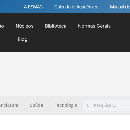
A ESMAC
Calendário Acadêmico
Manual do
ão
Núcleos
Biblioteca
Normas Gerais
Blog
enciatura
Saúde
Tecnologia