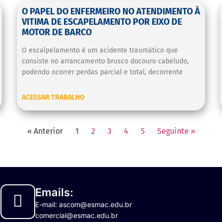
O PAPEL DO ENFERMEIRO NO ATENDIMENTO À
VITIMA DE ESCAPELAMENTO POR EIXO DE
MOTOR DE BARCO
O escalpelamento é um acidente traumático que
consiste no arrancamento brusco docouro cabeludo,
podendo ocorrer perdas parcial e total, decorrente
ACESSAR TRABALHO
« Anterior
1
2
3
4
5
Seguinte »
Emails:
E-mail: ascom@esmac.edu.br
comercial@esmac.edu.br