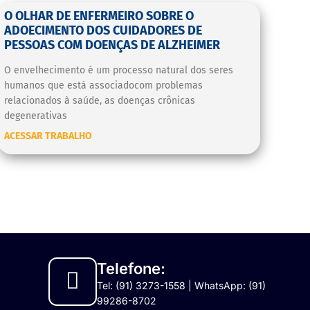
O OLHAR DE ENFERMEIRO SOBRE O
ADOECIMENTO DOS CUIDADORES DE
PESSOAS COM DOENÇAS DE ALZHEIMER
O envelhecimento é um processo natural dos seres
humanos que está associadocom problemas
relacionados à saúde, as doenças crônicas
degenerativas
ACESSAR TRABALHO
Telefone:
Tel: (91) 3273-1558 | WhatsApp: (91)
99286-8702