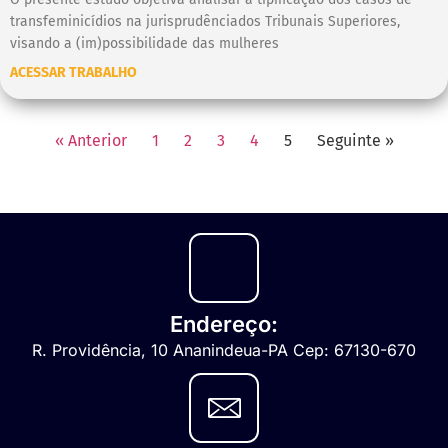
transfeminicídios na jurisprudênciados Tribunais Superiores,
visando a (im)possibilidade das mulheres
ACESSAR TRABALHO
« Anterior
1
2
3
4
5
Seguinte »
Endereço:
R. Providência, 10 Ananindeua-PA Cep: 67130-670