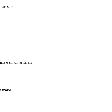
alares, com
s
ais e sintomasgerais
ta maior