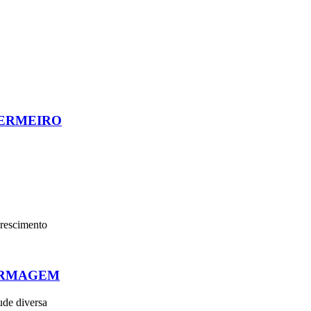
FERMEIRO
crescimento
FERMAGEM
ude diversa