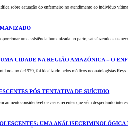
entífica sobre aatuação do enfermeiro no atendimento ao indivíduo vítim
UMANIZADO
porcionar umaassistência humanizada no parto, satisfazendo suas nece
UMA CIDADE NA REGIÃO AMAZÔNICA – O EN
il no ano de1979, foi idealizado pelos médicos neonatologistas Reys
CENTES PÓS-TENTATIVA DE SUÍCIDIO
om aumentoconsiderável de casos recentes que vêm despertando interes
OLESCENTES: UMA ANÁLISECRIMINOLÓGICA D