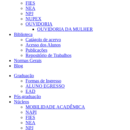
FIES
NEA
NPJ
NUPEX
OUVIDORIA
OUVIDORIA DA MULHER
Biblioteca
Catágolo de acervo
Acesso dos Alunos
Publicações
Repositório de Trabalhos
Normas Gerais
Blog
Graduação
Formas de Ingresso
ALUNO EGRESSO
EAD
Pós-graduação
Núcleos
MOBILIDADE ACADÊMICA
NAPI
FIES
NEA
NPJ