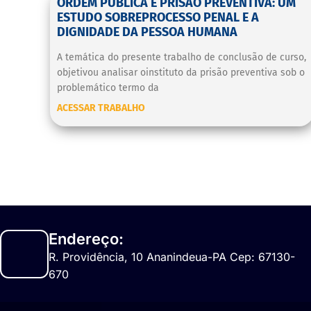
ORDEM PÚBLICA E PRISÃO PREVENTIVA: UM
ESTUDO SOBREPROCESSO PENAL E A
DIGNIDADE DA PESSOA HUMANA
A temática do presente trabalho de conclusão de curso,
objetivou analisar oinstituto da prisão preventiva sob o
problemático termo da
ACESSAR TRABALHO
Endereço:
R. Providência, 10 Ananindeua-PA Cep: 67130-
670