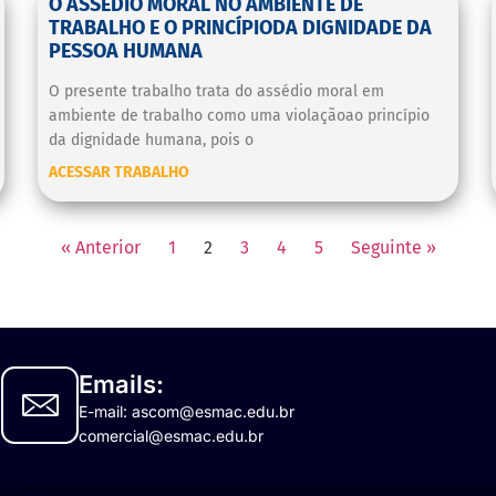
O ASSÉDIO MORAL NO AMBIENTE DE
TRABALHO E O PRINCÍPIODA DIGNIDADE DA
PESSOA HUMANA
O presente trabalho trata do assédio moral em
ambiente de trabalho como uma violaçãoao princípio
da dignidade humana, pois o
ACESSAR TRABALHO
« Anterior
1
2
3
4
5
Seguinte »
Emails:
E-mail: ascom@esmac.edu.br
comercial@esmac.edu.br