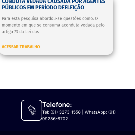
CONDUTA VEDADA CAUSADA POR AGENTES
PÚBLICOS EM PERÍODO DEELEIÇÃO
Para esta pesquisa abordou-se questões como: O
momento em que se consuma aconduta vedada pelo
artigo 73 da Lei das
ACESSAR TRABALHO
Telefone:
Tel: (91) 3273-1558 | WhatsApp: (91)
99286-8702