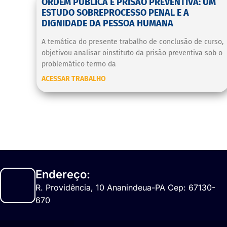
ORDEM PÚBLICA E PRISÃO PREVENTIVA: UM
ESTUDO SOBREPROCESSO PENAL E A
DIGNIDADE DA PESSOA HUMANA
A temática do presente trabalho de conclusão de curso,
objetivou analisar oinstituto da prisão preventiva sob o
problemático termo da
ACESSAR TRABALHO
Endereço:
R. Providência, 10 Ananindeua-PA Cep: 67130-
670