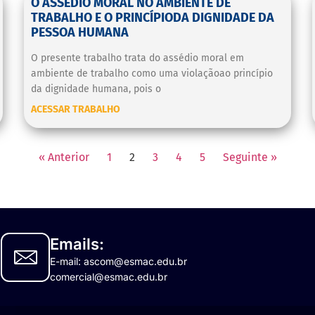
O ASSÉDIO MORAL NO AMBIENTE DE
TRABALHO E O PRINCÍPIODA DIGNIDADE DA
PESSOA HUMANA
O presente trabalho trata do assédio moral em
ambiente de trabalho como uma violaçãoao princípio
da dignidade humana, pois o
ACESSAR TRABALHO
« Anterior
1
2
3
4
5
Seguinte »
Emails:
E-mail: ascom@esmac.edu.br
comercial@esmac.edu.br