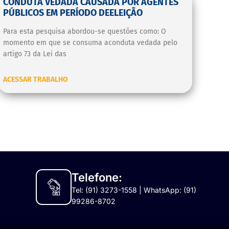
CONDUTA VEDADA CAUSADA POR AGENTES
PÚBLICOS EM PERÍODO DEELEIÇÃO
Para esta pesquisa abordou-se questões como: O
momento em que se consuma aconduta vedada pelo
artigo 73 da Lei das
ACESSAR TRABALHO
Telefone:
Tel: (91) 3273-1558 | WhatsApp: (91)
99286-8702