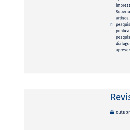
impress
Superio
artigos
pesquis
publica
pesquis
diálogo
apresen
Revi
outubr