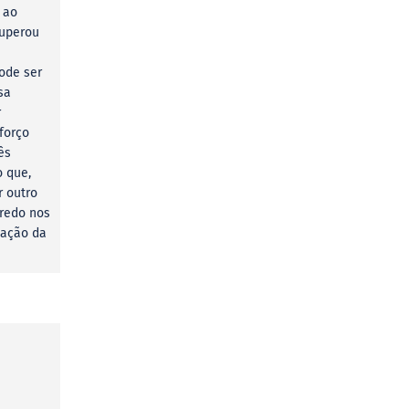
 ao
superou
ode ser
sa
r
forço
ês
o que,
r outro
redo nos
zação da