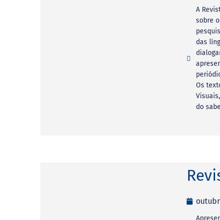
A Revis
sobre o
pesquis
das lín
dialoga
apresen
periódi
Os text
Visuais
do sabe
Revi
outubr
Apresen