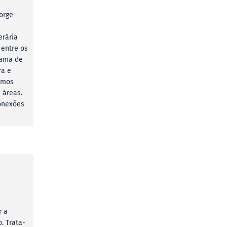
Jorge
erária
 entre os
rama de
ra e
ramos
 áreas.
conexões
r a
. Trata-