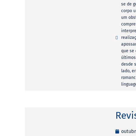
se de g
corpo u
um obst
compree
interpr
realiza
apossar
que se 
últimos
desde s
lado, e
romance
linguag
Revi
outubr