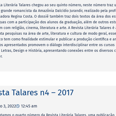
ta Literária Talares chegou ao seu quinto número, neste número traz 
 grande romancista da Amazônia Dalcídio Jurandir, realizado pela pro
adora Regina Costa. O dossiê também traz dois textos da área dos e
guas com a participação dos alunos da graduação, além de outros es
m com religião, cinema, literatura e arte. A Revista Literária Talares é
ta pesquisas na área de arte, literatura e cultura de modo geral, ess
co tem como finalidade estimular e publicar a produção científica e art
os apresentados promovem o diálogo interdisciplinar entre os cursos 
, Letras, Design e História, apresentando conexões entre os diversos
r.
sta Talares n4 – 2017
o 3, 2022
12:45 am
tamos o quarto número da Revista Literária Talares, uma publicação