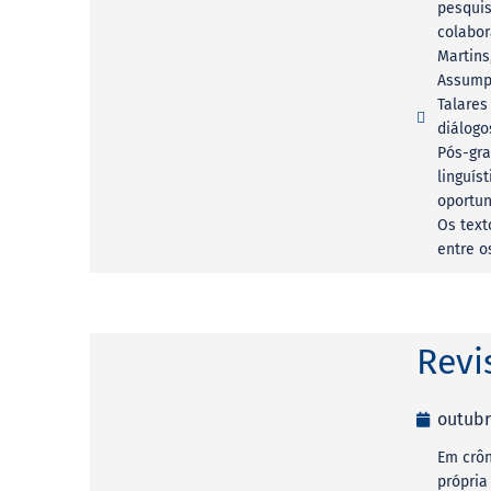
pesquis
colabor
Martins
Assumpç
Talares
diálog
Pós-gra
linguís
oportun
Os text
entre o
Revi
outubr
Em crôn
própria