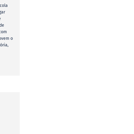
cola
gar
e
 de
 com
movem o
ória,