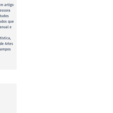
um artigo
fessora
studos
tudos que
 anual e
e
ística,
de Artes
 campos