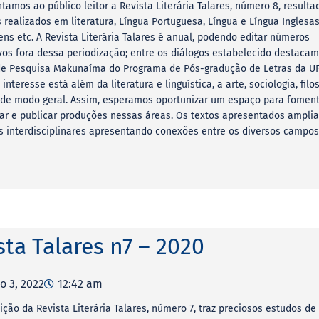
tamos ao público leitor a Revista Literária Talares, número 8, resulta
 realizados em literatura, Língua Portuguesa, Língua e Língua Inglesas,
ens etc. A Revista Literária Talares é anual, podendo editar números
vos fora dessa periodização; entre os diálogos estabelecido destaca
e Pesquisa Makunaíma do Programa de Pós-gradução de Letras da UF
interesse está além da literatura e linguística, a arte, sociologia, filos
 de modo geral. Assim, esperamos oportunizar um espaço para foment
ar e publicar produções nessas áreas. Os textos apresentados ampli
s interdisciplinares apresentando conexões entre os diversos campos
sta Talares n7 – 2020
o 3, 2022
12:42 am
ição da Revista Literária Talares, número 7, traz preciosos estudos de