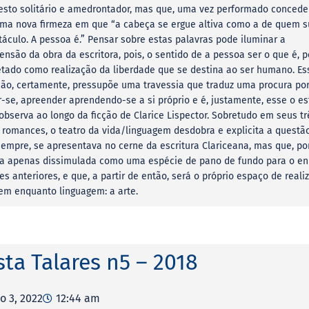
esto solitário e amedrontador, mas que, uma vez performado concede
ma nova firmeza em que “a cabeça se ergue altiva como a de quem 
áculo. A pessoa é.” Pensar sobre estas palavras pode iluminar a
nsão da obra da escritora, pois, o sentido de a pessoa ser o que é, p
etado como realização da liberdade que se destina ao ser humano. Es
ção, certamente, pressupõe uma travessia que traduz uma procura po
-se, apreender aprendendo-se a si próprio e é, justamente, esse o es
observa ao longo da ficção de Clarice Lispector. Sobretudo em seus tr
 romances, o teatro da vida/linguagem desdobra e explicita a questã
empre, se apresentava no cerne da escritura Clariceana, mas que, po
ra apenas dissimulada como uma espécie de pano de fundo para o en
s anteriores, e que, a partir de então, será o próprio espaço de reali
em enquanto linguagem: a arte.
sta Talares n5 – 2018
o 3, 2022
12:44 am