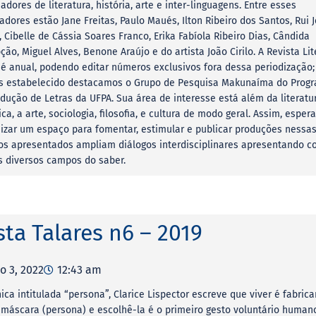
adores de literatura, história, arte e inter-linguagens. Entre esses
adores estão Jane Freitas, Paulo Maués, Ilton Ribeiro dos Santos, Rui 
, Cibelle de Cássia Soares Franco, Erika Fabíola Ribeiro Dias, Cândida
ão, Miguel Alves, Benone Araújo e do artista João Cirilo. A Revista Lit
 é anual, podendo editar números exclusivos fora dessa periodização;
os estabelecido destacamos o Grupo de Pesquisa Makunaíma do Prog
dução de Letras da UFPA. Sua área de interesse está além da literatu
tica, a arte, sociologia, filosofia, e cultura de modo geral. Assim, espe
izar um espaço para fomentar, estimular e publicar produções nessas
os apresentados ampliam diálogos interdisciplinares apresentando 
s diversos campos do saber.
sta Talares n6 – 2019
o 3, 2022
12:43 am
ica intitulada “persona”, Clarice Lispector escreve que viver é fabrica
 máscara (persona) e escolhê-la é o primeiro gesto voluntário humano