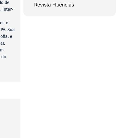
do de
Revista Fluências
 inter-
mos o
PA. Sua
ofia, e
ar,
am
 do