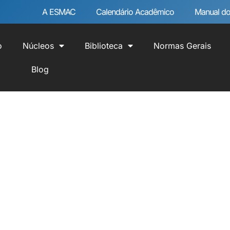
A ESMAC
Calendário Acadêmico
Manual do
o
Núcleos
Biblioteca
Normas Gerais
Blog
ares