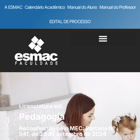
A ESMAC
Calendário Acadêmico
Manual do Aluno
Manual do Professor
EDITAL DE PROCESSO
Licenciatura em
Pedagogia
Reconhecido pelo MEC: Portaria Nº
541, de 30 de setembro de 2024