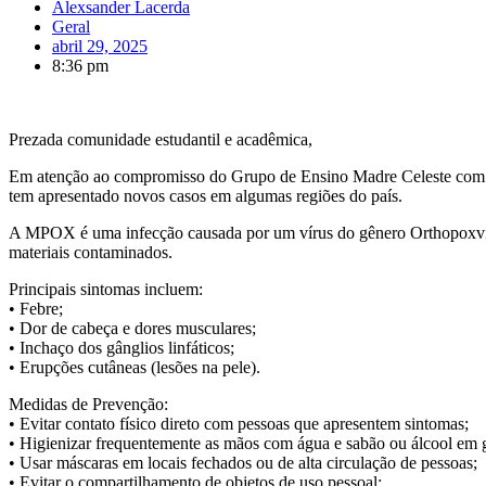
Alexsander Lacerda
Geral
abril 29, 2025
8:36 pm
Prezada comunidade estudantil e acadêmica,
Em atenção ao compromisso do Grupo de Ensino Madre Celeste com a 
tem apresentado novos casos em algumas regiões do país.
A MPOX é uma infecção causada por um vírus do gênero Orthopoxvirus e
materiais contaminados.
Principais sintomas incluem:
• Febre;
• Dor de cabeça e dores musculares;
• Inchaço dos gânglios linfáticos;
• Erupções cutâneas (lesões na pele).
Medidas de Prevenção:
• Evitar contato físico direto com pessoas que apresentem sintomas;
• Higienizar frequentemente as mãos com água e sabão ou álcool em g
• Usar máscaras em locais fechados ou de alta circulação de pessoas;
• Evitar o compartilhamento de objetos de uso pessoal;