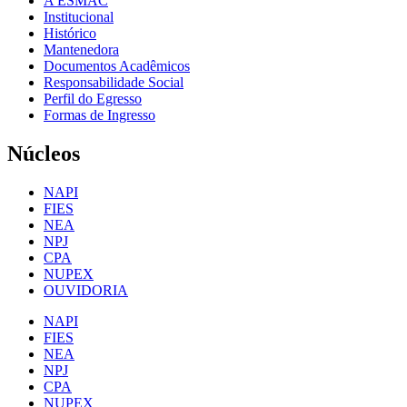
A ESMAC
Institucional
Histórico
Mantenedora
Documentos Acadêmicos
Responsabilidade Social
Perfil do Egresso
Formas de Ingresso
Núcleos
NAPI
FIES
NEA
NPJ
CPA
NUPEX
OUVIDORIA
NAPI
FIES
NEA
NPJ
CPA
NUPEX