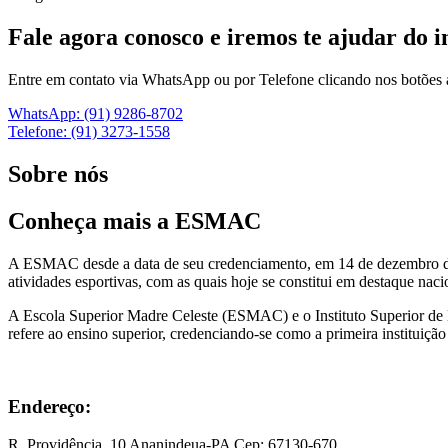
Fale agora conosco e iremos te ajudar do in
Entre em contato via WhatsApp ou por Telefone clicando nos botões a
WhatsApp: (91) 9286-8702
Telefone: (91) 3273-1558
Sobre nós
Conheça mais a ESMAC
A ESMAC desde a data de seu credenciamento, em 14 de dezembro de 2
atividades esportivas, com as quais hoje se constitui em destaque nacio
A Escola Superior Madre Celeste (ESMAC) e o Instituto Superior de 
refere ao ensino superior, credenciando-se como a primeira instituiç
Endereço:
R. Providência, 10 Ananindeua-PA Cep: 67130-670