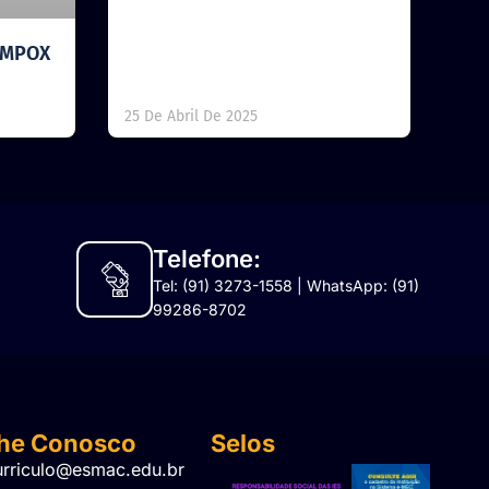
 MPOX
25 De Abril De 2025
Telefone:
Tel: (91) 3273-1558 | WhatsApp: (91)
99286-8702
lhe Conosco
Selos
urriculo@esmac.edu.br