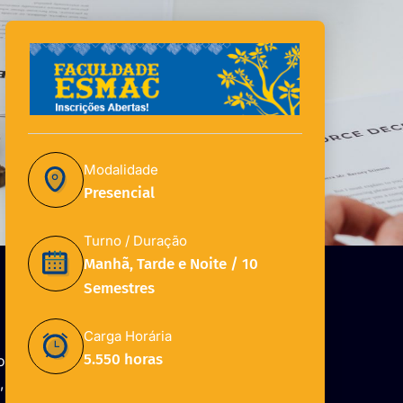
Modalidade
Presencial
Turno / Duração
Manhã, Tarde e Noite / 10
Semestres
Carga Horária
5.550 horas
o
,