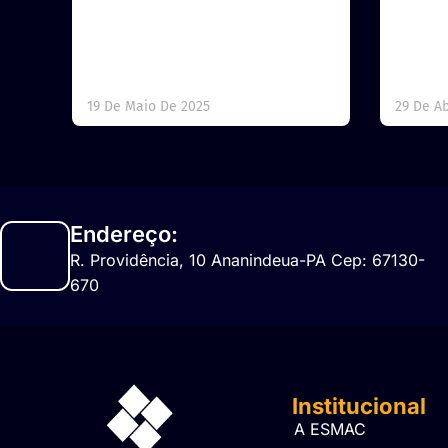
19 De Maio De 2025
29 De Ab
Endereço:
R. Providência, 10 Ananindeua-PA Cep: 67130-
670
Institucional
A ESMAC