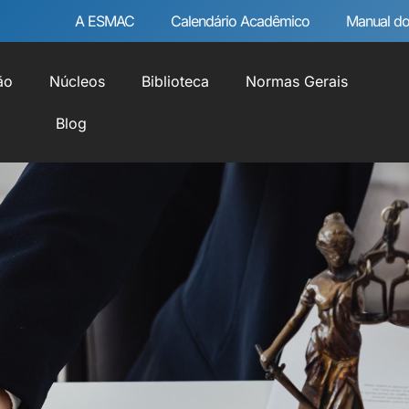
A ESMAC
Calendário Acadêmico
Manual do
ão
Núcleos
Biblioteca
Normas Gerais
Blog