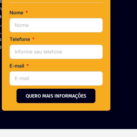
s
m
Nome
a
,
,
o
Telefone
e
E-mail
QUERO MAIS INFORMAÇÕES