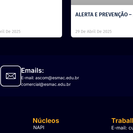
ALERTA E PREVENÇÃO –
ril De 2025
29 De Abril De 2025
Emails:
E-mail: ascom@esmac.edu.br
comercial@esmac.edu.br
Núcleos
Traba
NAPI
E-mail: c