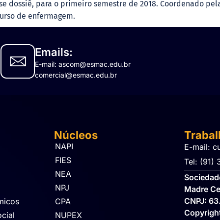
se dossiê, para o primeiro semestre de 2018. Coordenado pel
 curso de enfermagem.
Emails:
E-mail: ascom@esmac.edu.br
comercial@esmac.edu.br
Núcleos
Traba
NAPI
E-mail: c
FIES
Tel: (91)
NEA
Sociedade
NPJ
Madre Ce
CNPJ: 63
micos
CPA
Copyrig
cial
NUPEX