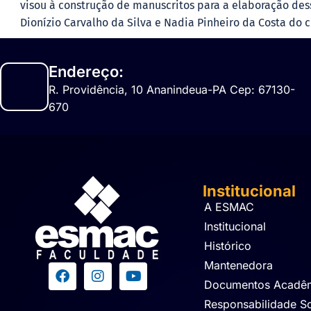
visou à construção de manuscritos para a elaboração des
Dionízio Carvalho da Silva e Nadia Pinheiro da Costa do
Endereço:
R. Providência, 10 Ananindeua-PA Cep: 67130-
670
Institucional
A ESMAC
Institucional
Histórico
Mantenedora
Documentos Acadê
Responsabilidade So