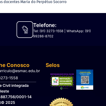
as docentes Maria do Perpétuo Socorro
Telefone:
Tel: (91) 3273-1558 | WhatsApp: (91)
99286-8702
lhe Conosco
Selos
urriculo@esmac.edu.br
 3273-1558​
 Civil integrada
leste
.887.756/0001-14
ht© 2025