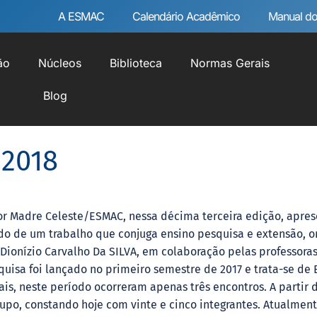
A ESMAC
Calendário Acadêmico
Manual do
ão
Núcleos
Biblioteca
Normas Gerais
Blog
 2018
r Madre Celeste/ESMAC, nessa décima terceira edição, apresen
do de um trabalho que conjuga ensino pesquisa e extensão, o
Dionízio Carvalho Da SILVA, em colaboração pelas professora
uisa foi lançado no primeiro semestre de 2017 e trata-se de
ais, neste período ocorreram apenas três encontros. A partir
upo, constando hoje com vinte e cinco integrantes. Atualment