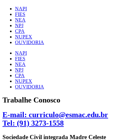
NAPI
FIES
NEA
NPJ
CPA
NUPEX
OUVIDORIA
NAPI
FIES
NEA
NPJ
CPA
NUPEX
OUVIDORIA
Trabalhe Conosco
E-mail: curriculo@esmac.edu.br
Tel: (91) 3273-1558​
Sociedade Civil integrada Madre Celeste