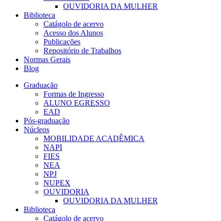
OUVIDORIA DA MULHER
Biblioteca
Catágolo de acervo
Acesso dos Alunos
Publicações
Repositório de Trabalhos
Normas Gerais
Blog
Graduação
Formas de Ingresso
ALUNO EGRESSO
EAD
Pós-graduação
Núcleos
MOBILIDADE ACADÊMICA
NAPI
FIES
NEA
NPJ
NUPEX
OUVIDORIA
OUVIDORIA DA MULHER
Biblioteca
Catágolo de acervo