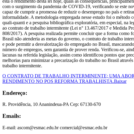
está o rendimento desta lei hoje, quais as consequências, principalm
com o surgimento da pandemia de COVID-19, verificando se este novo
capaz de cumprir a promessa de reduzir o desemprego no país e retirar
informalidade. A metodologia empregada nesse estudo foi o método c
quali-quanti e a pesquisa bibliográfica exploratória, em especial, na le
ao contrato de trabalho intermitente (Lei n° 13.467/2017 e Medida Pro
808/2017). A pesquisa realizada permite concluir que a forma como 
Brasil não atenderia as metas do governo, o contrato de trabalho inter
e pode permitir a desvalorização do empregado no Brasil, mascarand
número de empregos, sem garantia de prover renda. Verificou-se, aind
lacunas na referida legislação, assim como identificou pontos que pre
melhorias para minimizar a precarização do trabalho no Brasil através 
trabalho intermitente.
O CONTRATO DE TRABALHO INTERMINENTE; UMA ABOR
RENDIMENTO NO POS REFORMA TRABALHISTA.
Baixar
Endereço:
R. Providência, 10 Ananindeua-PA Cep: 67130-670
Emails:
E-mail: ascom@esmac.edu.br comercial@esmac.edu.br