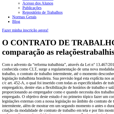
Acesso dos Alunos
Publicações
Repositório de Trabalhos
Normas Gerais
Blog
Fazer minha inscrição agora!
O CONTRATO DE TRABALHO IN
comparação as relaçõestrabalhis
Com o advento da “reforma trabalhista”, através da Lei n° 13.467/2
conhecida como CLT, surge a regulamentação de uma nova modalidad
trabalho, o contrato de trabalho intermitente, até o momento desconhe
legislação trabalhista brasileira. Sua previsão legal esta explícita nos a
c/c art. 452-A, o qual foi inserido com todas as especificidades de tra
empregatício, dentre elas a flexibilização de horários de trabalho e salá
proporcionando ao empregador como e quando necessita dos trabalho
empregado. O objetivo deste estudo é no primeiro tópico fazer um co
legislações externas com a nossa legislação no âmbito do contrato de 
intermitente, além de mostrar em um segundo momento o antes o dura
criação da modalidade de contrato de trabalho em tela e por fim mostr