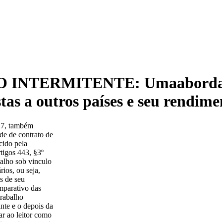
TERMITENTE: Umaabordagem 
tas a outros países e seu rendim
017, também
e de contrato de
cido pela
rtigos 443, §3º
balho sob vinculo
rios, ou seja,
s de seu
mparativo das
trabalho
nte e o depois da
ar ao leitor como