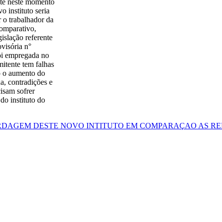
ente neste momento
 instituto seria
 o trabalhador da
omparativo,
gislação referente
visória n°
foi empregada no
mitente tem falhas
o o aumento do
a, contradições e
cisam sofrer
do instituto do
DAGEM DESTE NOVO INTITUTO EM COMPARAÇAO AS REL