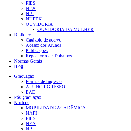
FIES
NEA
NPJ
NUPEX
OUVIDORIA
OUVIDORIA DA MULHER
Biblioteca
Catágolo de acervo
Acesso dos Alunos
Publicações
Repositório de Trabalhos
Normas Gerais
Blog
Graduação
Formas de Ingresso
ALUNO EGRESSO
EAD
Pós-graduação
Núcleos
MOBILIDADE ACADÊMICA
NAPI
FIES
NEA
NPJ