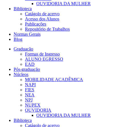
OUVIDORIA DA MULHER
Biblioteca
Catágolo de acervo
Acesso dos Alunos
Publicações
Repositório de Trabalhos
Normas Gerais
Blog
Graduação
Formas de Ingresso
ALUNO EGRESSO
EAD
Pós-graduação
Núcleos
MOBILIDADE ACADÊMICA
NAPI
FIES
NEA
NPJ
NUPEX
OUVIDORIA
OUVIDORIA DA MULHER
Biblioteca
Catágolo de acervo