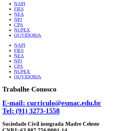
NAPI
FIES
NEA
NPJ
CPA
NUPEX
OUVIDORIA
NAPI
FIES
NEA
NPJ
CPA
NUPEX
OUVIDORIA
Trabalhe Conosco
E-mail: curriculo@esmac.edu.br
Tel: (91) 3273-1558​
Sociedade Civil integrada Madre Celeste
CNPJ: 63.887.756/0001-14