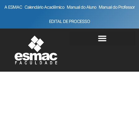
A ESMAC
Calendário Acadêmico
Manual do Aluno
Manual do Professor
EDITAL DE PROCESSO