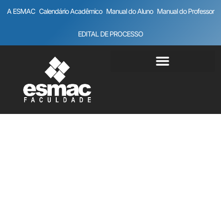
A ESMAC
Calendário Acadêmico
Manual do Aluno
Manual do Professor
EDITAL DE PROCESSO