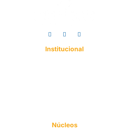
Institucional
A ESMAC
Institucional
Histórico
Mantenedora
Documentos Acadêmicos
Responsabilidade Social
Perfil do Egresso
Formas de Ingresso
Núcleos