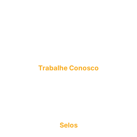
NAPI
FIES
NEA
NPJ
CPA
NUPEX
OUVIDORIA
Trabalhe Conosco
E-mail: curriculo@esmac.edu.br
Tel: (91) 3273-1558​
Sociedade Civil integrada Madre Celeste
CNPJ: 63.887.756/0001-14
Copyright© 2025
Selos