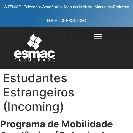
A ESMAC
Calendário Acadêmico
Manual do Aluno
Manual do Professor
EDITAL DE PROCESSO
Estudantes
Estrangeiros
(Incoming)
Programa de Mobilidade