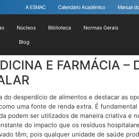
A ESMAC
Calendário Acadêmico
Manual do
ão
Núcleos
Biblioteca
Normas Gerais
Blog
DICINA E FARMÁCIA –
ALAR
a do desperdício de alimentos e destacar as op
ou como uma fonte de renda extra. É fundament
a podem ser utilizados de maneira criativa e nu
nstante do impacto que os resíduos hospitalar
rivado têm, pois qualquer unidade de saúde pro