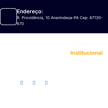
Endereço:
R. Providência, 10 Ananindeua-PA Cep: 67130-
670
Institucional
A ESMAC
Institucional
Histórico
Mantenedora
Documentos Acadê
Responsabilidade So
Perfil do Egresso
Formas de Ingresso