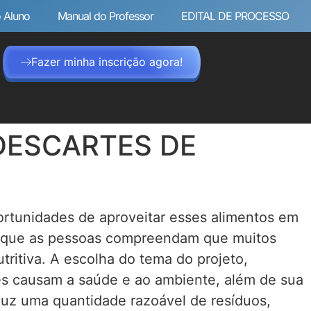
 Aluno
Manual do Professor
EDITAL DE PROCESSO
Fazer minha inscrição agora!
 DESCARTES DE
ortunidades de aproveitar esses alimentos em
al que as pessoas compreendam que muitos
tritiva. A escolha do tema do projeto,
es causam a saúde e ao ambiente, além de sua
duz uma quantidade razoável de resíduos,