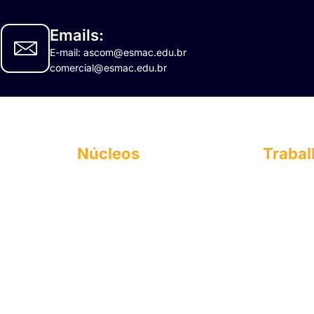
Emails:
E-mail: ascom@esmac.edu.br
comercial@esmac.edu.br
Núcleos
Traba
NAPI
E-mail: c
FIES
Tel: (91)
NEA
Sociedade
NPJ
Madre Ce
CNPJ: 63
micos
CPA
Copyrig
cial
NUPEX
OUVIDORIA