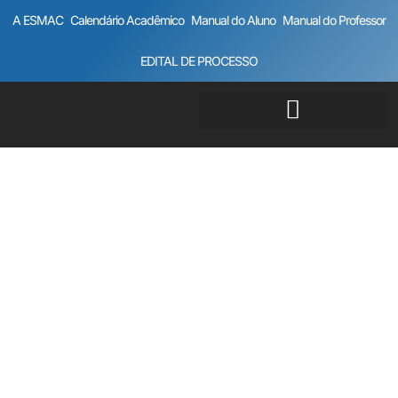
A ESMAC
Calendário Acadêmico
Manual do Aluno
Manual do Professor
EDITAL DE PROCESSO