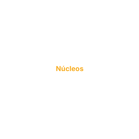
Institucional
Histórico
Mantenedora
Documentos Acadêmicos
Responsabilidade Social
Perfil do Egresso
Formas de Ingresso
Núcleos
NAPI
FIES
NEA
NPJ
CPA
NUPEX
OUVIDORIA