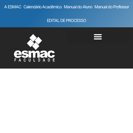
A ESMAC
Calendário Acadêmico
Manual do Aluno
Manual do Professor
EDITAL DE PROCESSO